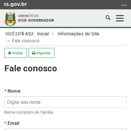
Ir
para
GABINETE DO
o
Abrir
Alter
VICE-GOVERNADOR
conteúdo
a
a
Ir
Início
busca
nave
Inicial
Informações do Site
para
do
Fale conosco
o
conteúdo
menu
Voltar
Imprimir
Ir
Fale conosco
para
a
busca
Obrigatório
Nome
Nome completo de família
Obrigatório
Email