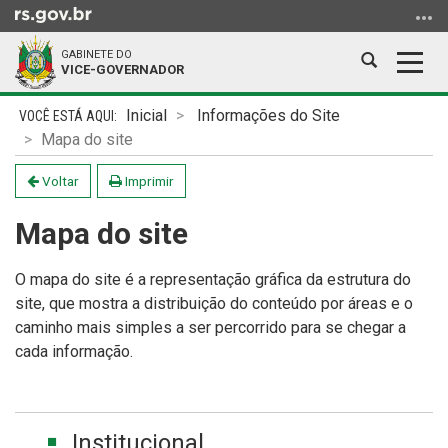
Ir
para
GABINETE DO
o
Abrir
Alter
VICE-GOVERNADOR
conteúdo
a
a
Ir
Início
busca
nave
Inicial
Informações do Site
para
do
Mapa do site
o
conteúdo
menu
Voltar
Imprimir
Ir
Mapa do site
para
a
busca
O mapa do site é a representação gráfica da estrutura do
site, que mostra a distribuição do conteúdo por áreas e o
caminho mais simples a ser percorrido para se chegar a
cada informação.
Institucional